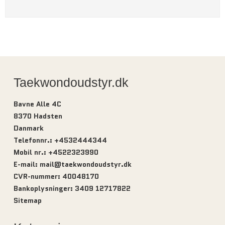
Taekwondoudstyr.dk
Bavne Alle 4C
8370 Hadsten
Danmark
Telefonnr.
:
+4532444344
Mobil nr.
:
+4522323990
E-mail
:
mail@taekwondoudstyr.dk
CVR-nummer
:
40048170
Bankoplysninger
:
3409 12717822
Sitemap