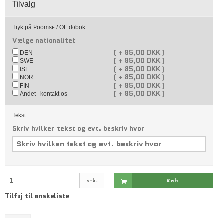
Tilvalg
Tryk på Poomse / OL dobok
Vælge nationalitet
(
+
85,00 DKK )
DEN
(
+
85,00 DKK )
SWE
(
+
85,00 DKK )
ISL
(
+
85,00 DKK )
NOR
(
+
85,00 DKK )
FIN
(
+
85,00 DKK )
Andet - kontakt os
Tekst
Skriv hvilken tekst og evt. beskriv hvor
stk.
Køb
Tilføj til ønskeliste