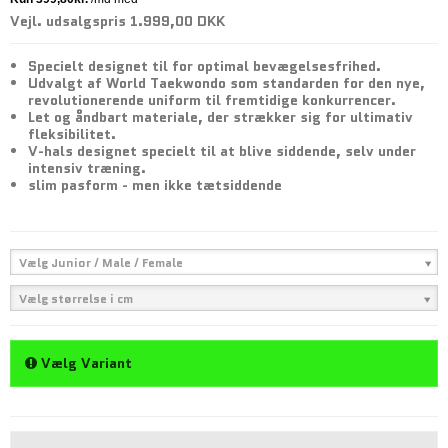
Vejl. udsalgspris 1.999,00 DKK
Specielt designet til for optimal bevægelsesfrihed.
Udvalgt af World Taekwondo som standarden for den nye,
revolutionerende uniform til fremtidige konkurrencer.
Let og åndbart materiale, der strækker sig for ultimativ
fleksibilitet.
V-hals designet specielt til at blive siddende, selv under
intensiv træning.
slim pasform - men ikke tætsiddende
Vælg Junior / Male / Female
Vælg størrelse i cm
Vælg Variant