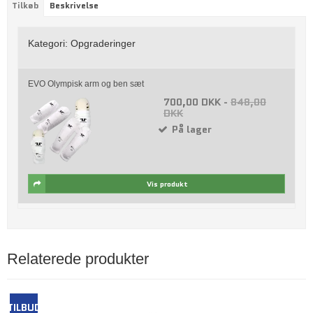
Tilkøb
Beskrivelse
Kategori:
Opgraderinger
EVO Olympisk arm og ben sæt
700,00 DKK
-
848,00
DKK
På lager
Vis produkt
Relaterede produkter
TILBUD