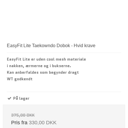
EasyFit Lite Taekowndo Dobok - Hvid krave
EasyFit Lite er uden cool mesh materiale
i nakken, ærmerne og i bukserne.
Kan anberfaldes som begynder dragt
WT godkendt
På lager
375,00 DKK
Pris fra
330,00 DKK