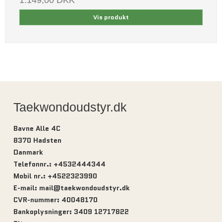
Vis produkt
Taekwondoudstyr.dk
Bavne Alle 4C
8370 Hadsten
Danmark
Telefonnr.
:
+4532444344
Mobil nr.
:
+4522323990
E-mail
:
mail@taekwondoudstyr.dk
CVR-nummer
:
40048170
Bankoplysninger
:
3409 12717822