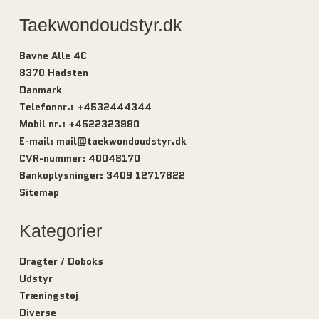
Taekwondoudstyr.dk
Bavne Alle 4C
8370 Hadsten
Danmark
Telefonnr.
:
+4532444344
Mobil nr.
:
+4522323990
E-mail
:
mail@taekwondoudstyr.dk
CVR-nummer
:
40048170
Bankoplysninger
:
3409 12717822
Sitemap
Kategorier
Dragter / Doboks
Udstyr
Træningstøj
Diverse