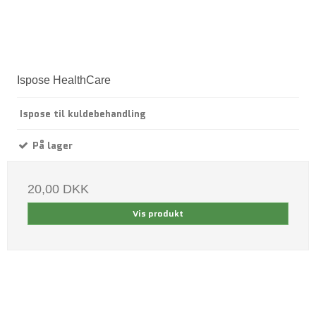
Ispose HealthCare
Ispose til kuldebehandling
På lager
20,00 DKK
Vis produkt