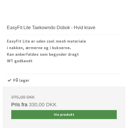
EasyFit Lite Taekowndo Dobok - Hvid krave
EasyFit Lite er uden cool mesh materiale
i nakken, ærmerne og i bukserne.
Kan anberfaldes som begynder dragt
WT godkendt
På lager
375,00 DKK
Pris fra
330,00 DKK
Vis produkt