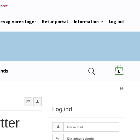
esret
besøg vores lager
Retur portal
Information
Log ind
ends
0
Log ind
tter