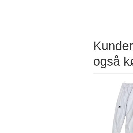
Kunder 
også k