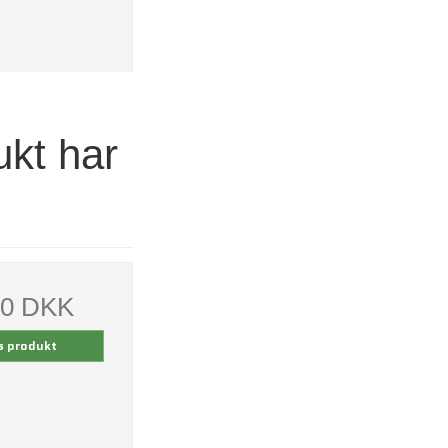
ukt har
00 DKK
s produkt