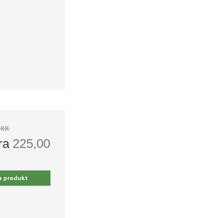
DKK
fra
225,00
s produkt