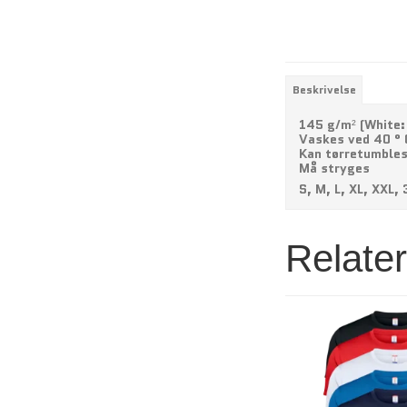
Beskrivelse
145 g/m² (White:
Vaskes ved 40 ° 
Kan tørretumble
Må stryges
S, M, L, XL, XXL,
Relate