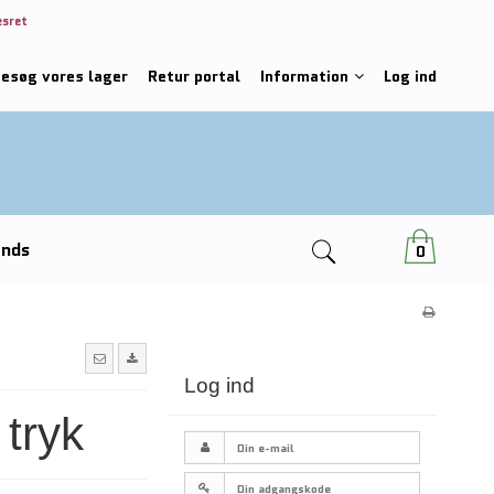
esret
besøg vores lager
Retur portal
Information
Log ind
ends
0
Log ind
 tryk