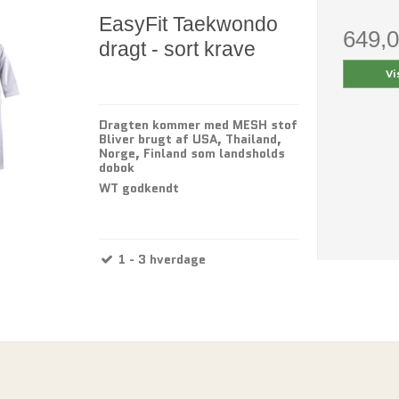
EasyFit Taekwondo
649,
dragt - sort krave
Vi
Dragten kommer med MESH stof
Bliver brugt af USA, Thailand,
Norge, Finland som landsholds
dobok
WT godkendt
1 - 3 hverdage