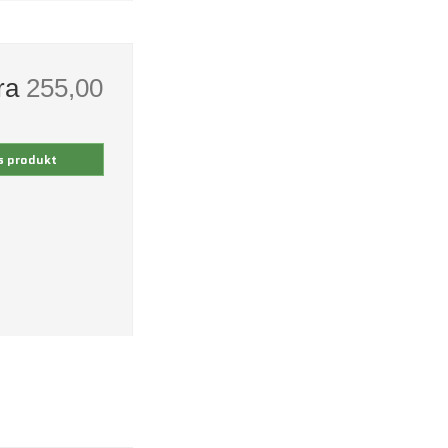
fra
255,00
s produkt