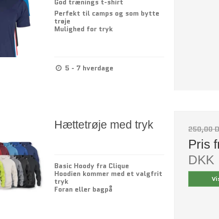
God trænings t-shirt
Perfekt til camps og som bytte
trøje
Mulighed for tryk
5 - 7 hverdage
Hættetrøje med tryk
250,00 
Pris 
DKK
Basic Hoody fra Clique
Hoodien kommer med et valgfrit
Vi
tryk
Foran eller bagpå