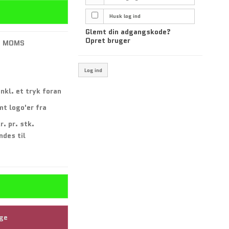
Husk log ind
Glemt din adgangskode?
Opret bruger
. MOMS
Log ind
inkl. et tryk foran
mt logo'er fra
r. pr. stk.
ndes til
age