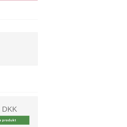
0 DKK
s produkt