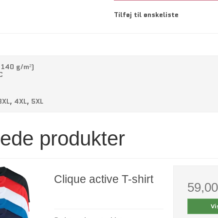
Tilføj til ønskeliste
 140 g/m²)
C
s
 3XL, 4XL, 5XL
rede produkter
Clique active T-shirt
59,0
Vi