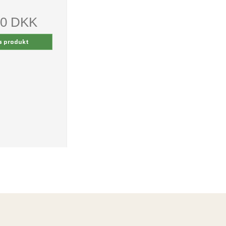
00 DKK
s produkt