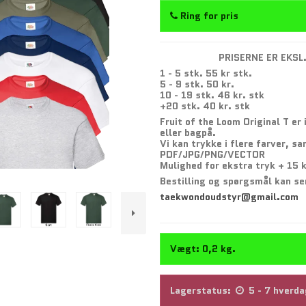
Ring for pris
PRISERNE ER EKSL
1 - 5 stk. 55 kr stk.
5 - 9 stk. 50 kr.
10 - 19 stk. 46 kr. stk
+20 stk. 40 kr. stk
Fruit of the Loom Original T er 
eller bagpå.
Vi kan trykke i flere farver, sa
PDF/JPG/PNG/VECTOR
Mulighed for ekstra tryk + 15 k
Bestilling og spørgsmål kan se
taekwondoudstyr@gmail.com
Vægt:
0,2
kg.
Lagerstatus:
5 - 7 hverd