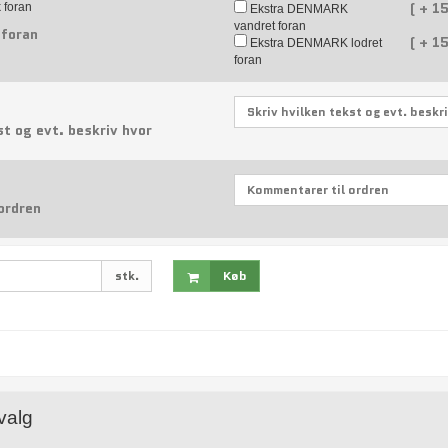
(
+
15
 foran
Ekstra DENMARK
vandret foran
foran
(
+
15
Ekstra DENMARK lodret
foran
st og evt. beskriv hvor
ordren
stk.
Køb
lvalg