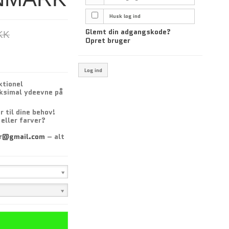
Husk log ind
Glemt din adgangskode?
KK
Opret bruger
Log ind
ktionel
aksimal ydeevne på
r til dine behov!
 eller farver?
r@gmail.com
– alt