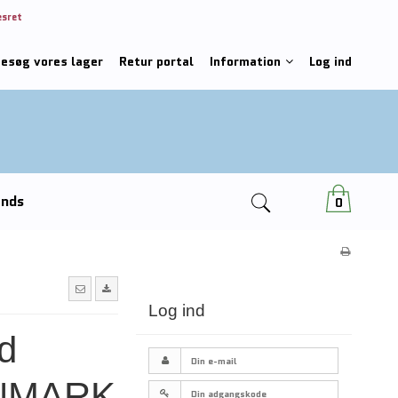
esret
besøg vores lager
Retur portal
Information
Log ind
ends
0
Log ind
d
ENMARK