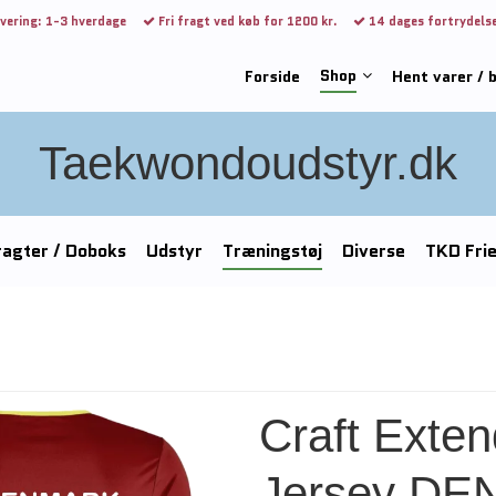
vering: 1-3 hverdage
Fri fragt ved køb for 1200 kr.
14 dages fortrydels
Shop
Forside
Hent varer / 
Taekwondoudstyr.dk
agter / Doboks
Udstyr
Træningstøj
Diverse
TKD Fri
Craft Exten
Jersey D