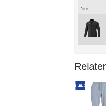
Varer
Relate
TILBUD