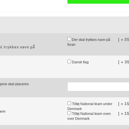
(
+
25
Der skal trykkes navn på
foran
l trykkes navn på
(
+
35
Dansk flag
lagene skal placeres
(
+
15
Tilføj National team under
Denmark
eam
(
+
15
Tilføj National team oven
over Denmark