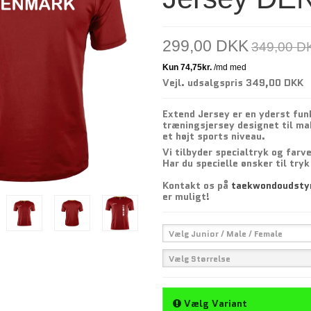
299,00 DKK
349,00 D
Vejl. udsalgspris 349,00 DKK
Extend Jersey er en yderst fun
træningsjersey designet til m
et højt sports niveau.
Vi tilbyder specialtryk og farve
Har du specielle ønsker til tryk
Kontakt os på
taekwondoudsty
er muligt!
Vælg Junior / Male / Female
Vælg Størrelse
Vælg Variant