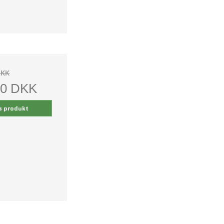
DKK
00 DKK
s produkt