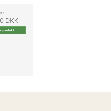
DKK
00 DKK
s produkt