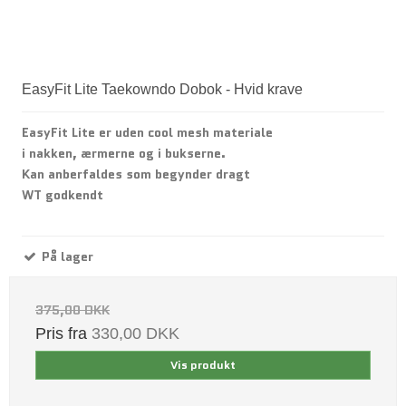
EasyFit Lite Taekowndo Dobok - Hvid krave
EasyFit Lite er uden cool mesh materiale
i nakken, ærmerne og i bukserne.
Kan anberfaldes som begynder dragt
WT godkendt
På lager
375,00 DKK
Pris fra
330,00 DKK
Vis produkt