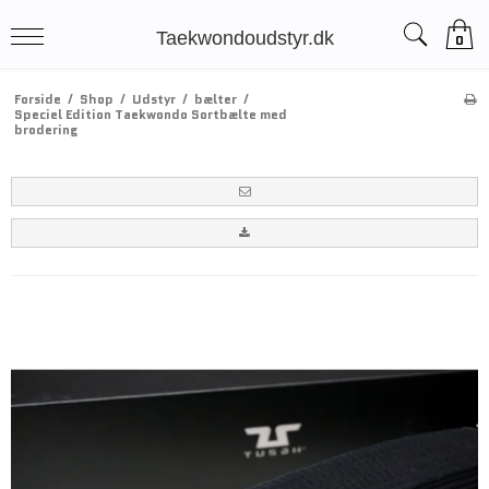
Taekwondoudstyr.dk
0
Forside
/
Shop
/
Udstyr
/
bælter
/
Speciel Edition Taekwondo Sortbælte med
brodering