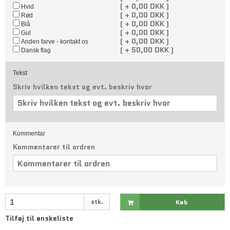
(
+
0,00 DKK )
Hvid
(
+
0,00 DKK )
Rød
(
+
0,00 DKK )
Blå
(
+
0,00 DKK )
Gul
(
+
0,00 DKK )
Anden farve - kontakt os
(
+
50,00 DKK )
Dansk flag
Tekst
Skriv hvilken tekst og evt. beskriv hvor
Kommentar
Kommentarer til ordren
stk.
Køb
Tilføj til ønskeliste