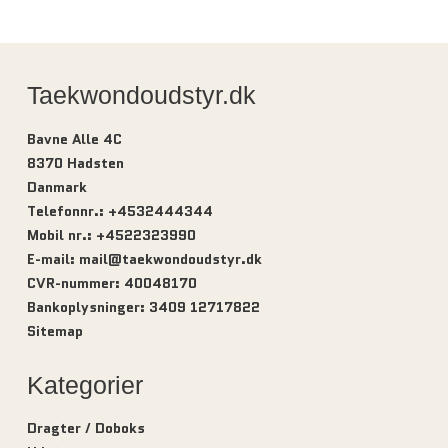
Taekwondoudstyr.dk
Bavne Alle 4C
8370 Hadsten
Danmark
Telefonnr.
:
+4532444344
Mobil nr.
:
+4522323990
E-mail
:
mail@taekwondoudstyr.dk
CVR-nummer
:
40048170
Bankoplysninger
:
3409 12717822
Sitemap
Kategorier
Dragter / Doboks