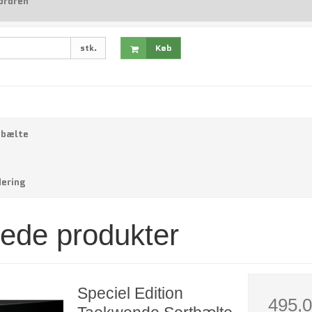
ordren
stk.
Køb
mbælte
dering
rede produkter
Speciel Edition
495,