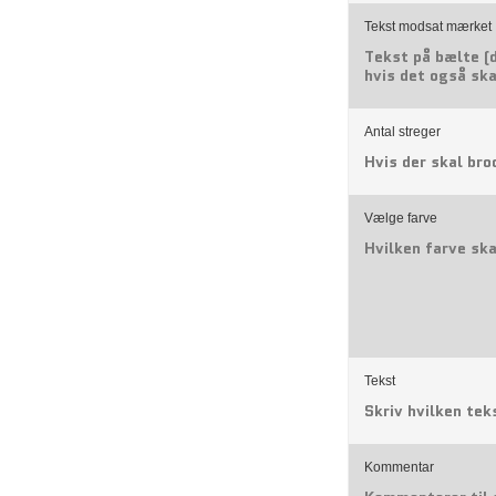
Tekst modsat mærket
Tekst på bælte (
hvis det også sk
Antal streger
Hvis der skal br
Vælge farve
Hvilken farve sk
Tekst
Skriv hvilken tek
Kommentar