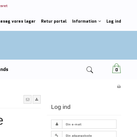
esret
besøg vores lager
Retur portal
Information
Log ind
ends
0
Log ind
e