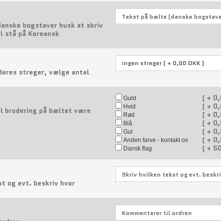
danske bogstaver husk at skriv
al stå på Koreansk
oderes streger, vælge antal
(
+
0,
Guld
(
+
0,
Hvid
al brodering på bæltet være
(
+
0,
Rød
(
+
0,
Blå
(
+
0,
Gul
(
+
0,
Anden farve - kontakt os
(
+
50
Dansk flag
st og evt. beskriv hvor