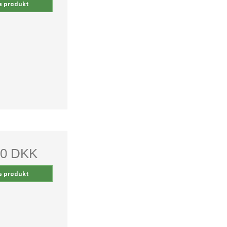
s produkt
00 DKK
s produkt