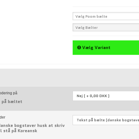
Vælg Poom bælte
Vælg Bælter
Vælg Variant
odering på
s på bæltet
dder
danske bogstaver husk at skriv
al stå på Koreansk