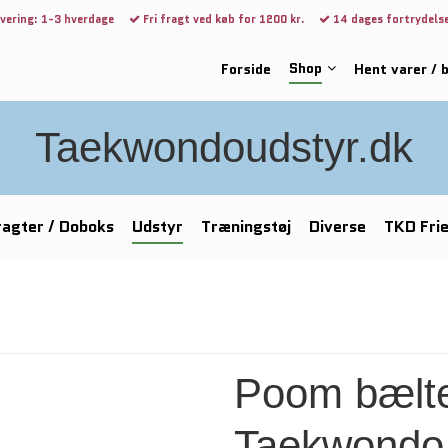
vering: 1-3 hverdage
Fri fragt ved køb for 1200 kr.
14 dages fortrydels
Shop
Forside
Hent varer / 
Taekwondoudstyr.dk
agter / Doboks
Udstyr
Træningstøj
Diverse
TKD Fri
Poom bælt
Taekwondo