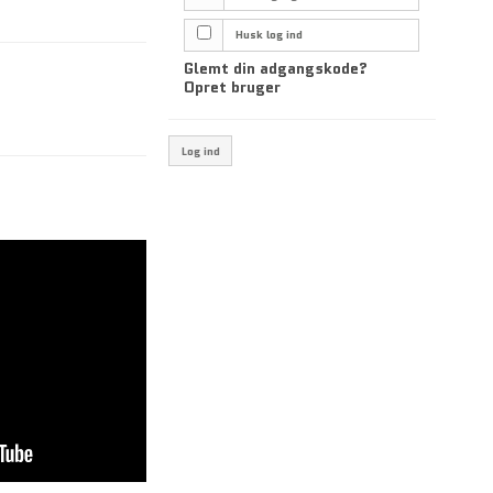
Husk log ind
Glemt din adgangskode?
Opret bruger
Log ind