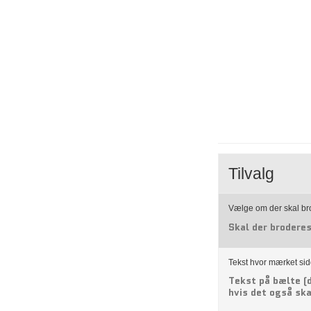
Tilvalg
Vælge om der skal br
Skal der brodere
Tekst hvor mærket si
Tekst på bælte (
hvis det også sk