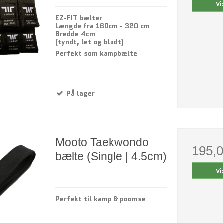
Vi
EZ-FIT bælter
Længde fra 160cm - 320 cm
Bredde 4cm
(tyndt, let og blødt)
Perfekt som kampbælte
På lager
Mooto Taekwondo
195,
bælte (Single | 4.5cm)
Vi
Perfekt til kamp & poomse