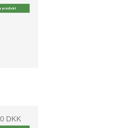
s produkt
00 DKK