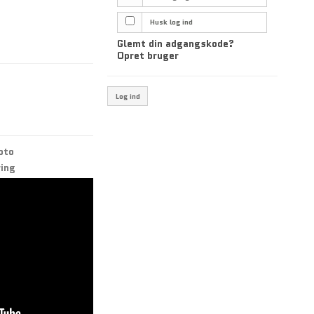
Husk log ind
Glemt din adgangskode?
Opret bruger
Log ind
oto
ring