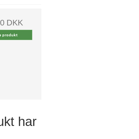
00 DKK
s produkt
ukt har