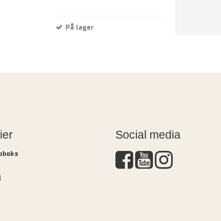
På lager
ier
Social media
Doboks
j
s