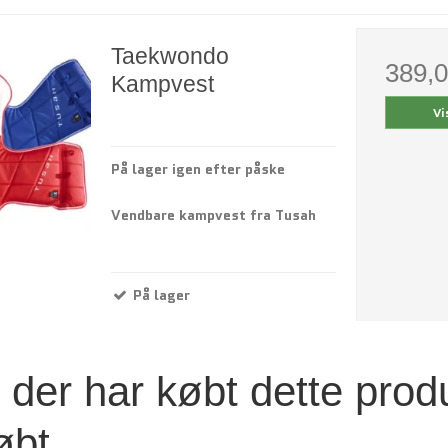
Taekwondo
389,
Kampvest
Vi
På lager igen efter påske
Vendbare kampvest fra Tusah
På lager
der har købt dette prod
øbt