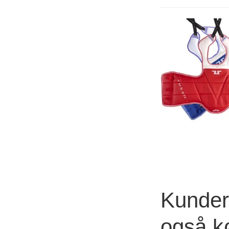
Kunder 
også k