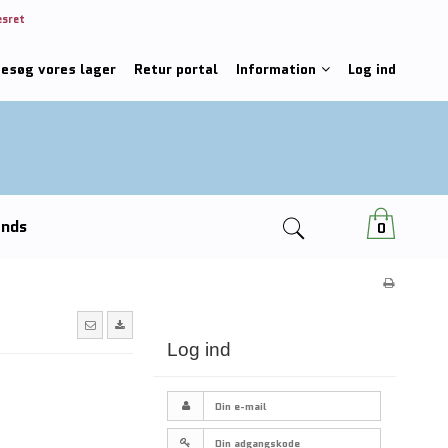
esret
besøg vores lager
Retur portal
Information
Log ind
ends
0
Log ind