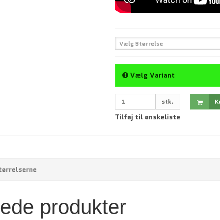
Vælg Størrelse
Vælg Variant
stk.
K
Tilføj til ønskeliste
størrelserne
rede produkter