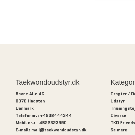
Taekwondoudstyr.dk
Kategor
Bavne Alle 4C
Dragter / 
8370 Hadsten
Udstyr
Danmark
Træningstø
Telefonnr.
:
+4532444344
Diverse
Mobil nr.
:
+4522323990
TKD Friend
E-mail
:
mail@taekwondoudstyr.dk
Se mere