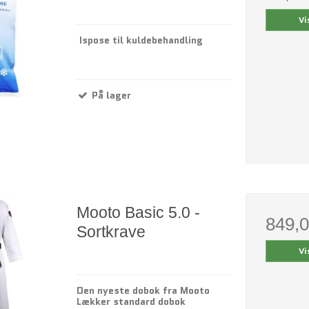
Vi
Ispose til kuldebehandling
På lager
Mooto Basic 5.0 -
849,
Sortkrave
Vi
Den nyeste dobok fra Mooto
Lækker standard dobok