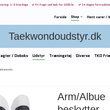
vering: 1-3 hverdage
Fri fragt ved køb for 1200 kr.
14 dages fortrydels
Shop
Forside
Hent varer / 
Taekwondoudstyr.dk
agter / Doboks
Udstyr
Træningstøj
Diverse
TKD Fri
aekwondo
Arm/Albue
beskytter