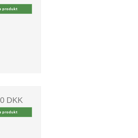
s produkt
00 DKK
s produkt