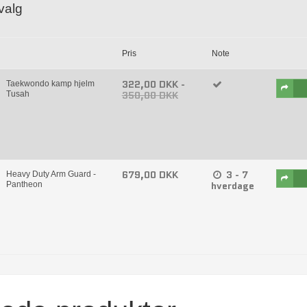
lvalg
Pris
Note
322,00 DKK
-
Taekwondo kamp hjelm
350,00 DKK
Tusah
679,00 DKK
3 - 7
Heavy Duty Arm Guard -
hverdage
Pantheon