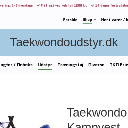
vering: 1-3 hverdage
Fri fragt ved køb for 1200 kr.
14 dages fortrydels
Shop
Forside
Hent varer / 
Taekwondoudstyr.dk
agter / Doboks
Udstyr
Træningstøj
Diverse
TKD Fri
Taekwondo
Kampvest