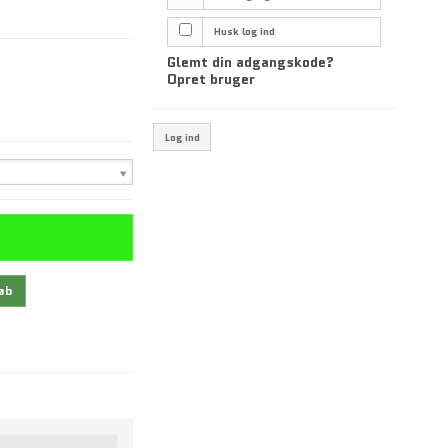
Husk log ind
Glemt din adgangskode?
Opret bruger
Log ind
øb