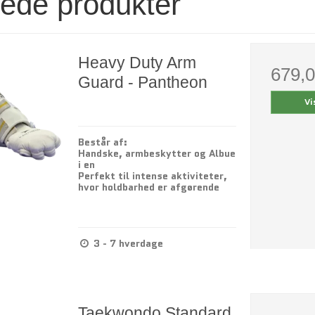
rede produkter
Heavy Duty Arm
679,
Guard - Pantheon
Vi
Består af:
Handske, armbeskytter og Albue
i en
Perfekt til intense aktiviteter,
hvor holdbarhed er afgørende
3 - 7 hverdage
Taekwondo Standard