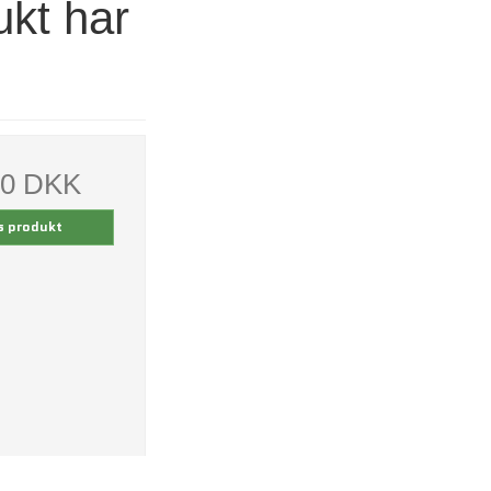
ukt har
00 DKK
s produkt