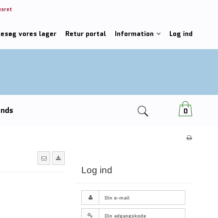
esret
besøg vores lager
Retur portal
Information
Log ind
ends
0
Log ind