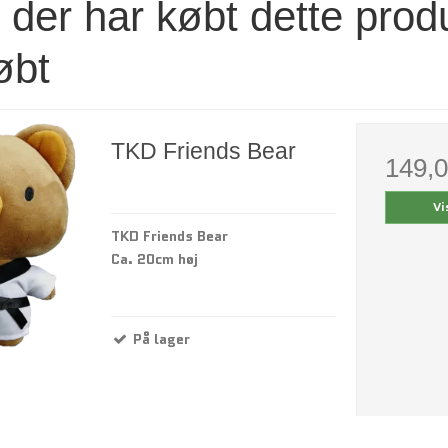
der har købt dette prod
øbt
TKD Friends Bear
149,
Vi
TKD Friends Bear
Ca. 20cm høj
På lager