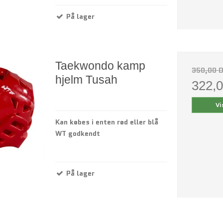
På lager
Taekwondo kamp
350,00 
hjelm Tusah
322,
Vi
Kan købes i enten rød eller blå
WT godkendt
På lager