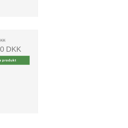
DKK
00 DKK
s produkt