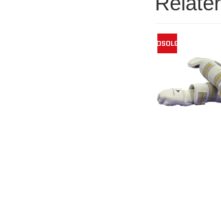
Relate
UDSOLGT