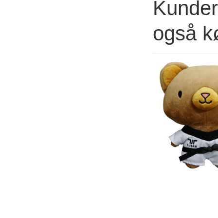
Kunder 
også k