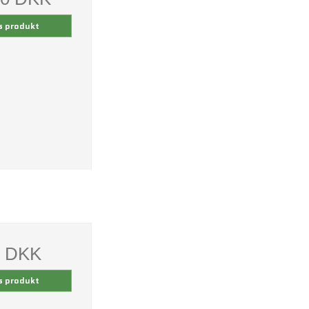
s produkt
0 DKK
s produkt