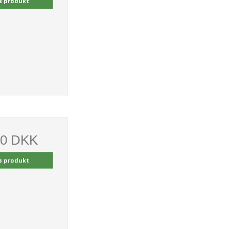
s produkt
00 DKK
s produkt