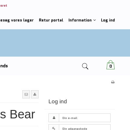
esret
besøg vores lager
Retur portal
Information
Log ind
ends
0
Log ind
s Bear