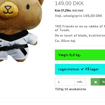
149,00 DKK
Vejl. udsalgspris 149,00 DKK
TKD Friends er en ny række af 
af Tusah.
De er lavet af bløde, kvalitets
Ca. 20cm høj
Vægt:
0,2
kg.
Lagerstatus:
På lager
stk.
K
Tilføj til ønskeliste