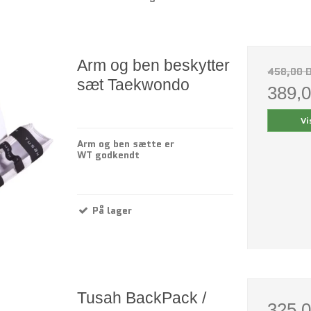
Arm og ben beskytter
458,00 
sæt Taekwondo
389,
Vi
Arm og ben sætte er
WT godkendt
På lager
Tusah BackPack /
325,