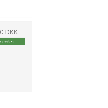
00 DKK
s produkt