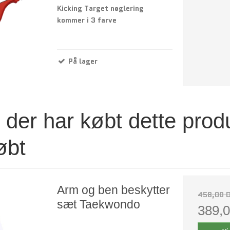
Kicking Target nøglering
kommer i 3 farve
På lager
der har købt dette prod
øbt
Arm og ben beskytter
458,00 
sæt Taekwondo
389,