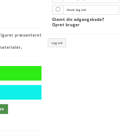
Husk log ind
Glemt din adgangskode?
Opret bruger
figurer præsenteret
Log ind
materialer.
øb