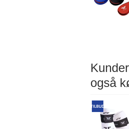
Kunder 
også k
TILBUD