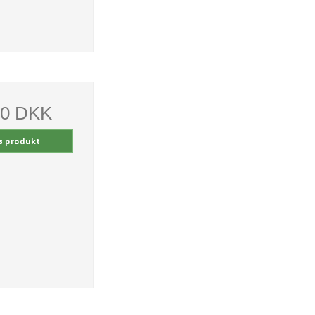
00 DKK
s produkt