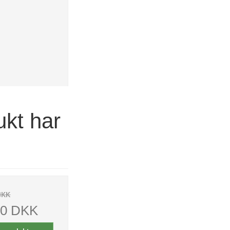
ukt har
DKK
00 DKK