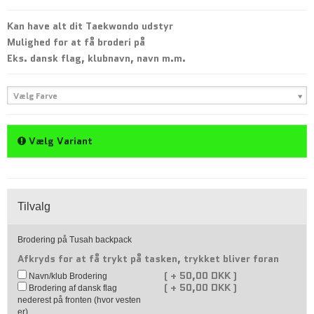
Kan have alt dit Taekwondo udstyr
Mulighed for at få broderi på
Eks. dansk flag, klubnavn, navn m.m.
Vælg Farve
Vælg Variant
Tilvalg
Brodering på Tusah backpack
Afkryds for at få trykt på tasken, trykket bliver foran
(
+
50,00 DKK )
Navn/klub Brodering
(
+
50,00 DKK )
Brodering af dansk flag
nederest på fronten (hvor vesten
er)