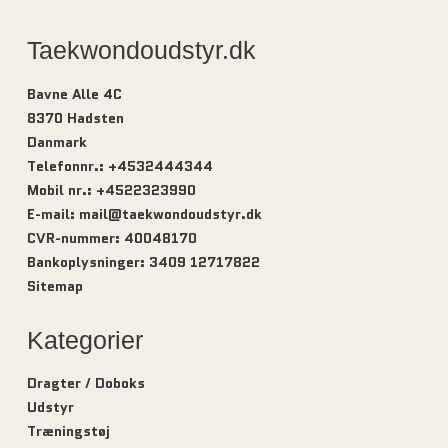
Taekwondoudstyr.dk
Bavne Alle 4C
8370 Hadsten
Danmark
Telefonnr.
:
+4532444344
Mobil nr.
:
+4522323990
E-mail
:
mail@taekwondoudstyr.dk
CVR-nummer
:
40048170
Bankoplysninger
:
3409 12717822
Sitemap
Kategorier
Dragter / Doboks
Udstyr
Træningstøj