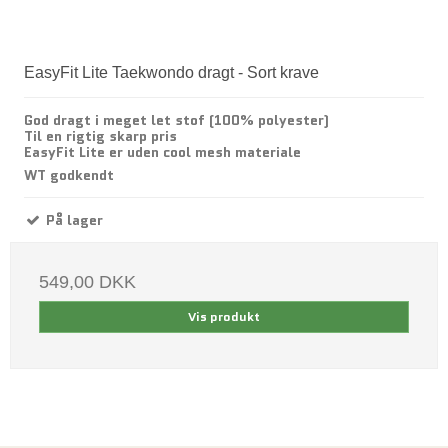
EasyFit Lite Taekwondo dragt - Sort krave
God dragt i meget let stof (100% polyester)
Til en rigtig skarp pris
EasyFit Lite er uden cool mesh materiale
WT godkendt
På lager
549,00 DKK
Vis produkt