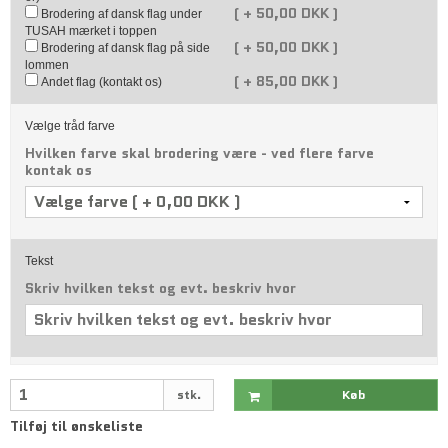
(
+
50,00 DKK )
Brodering af dansk flag under
TUSAH mærket i toppen
(
+
50,00 DKK )
Brodering af dansk flag på side
lommen
(
+
85,00 DKK )
Andet flag (kontakt os)
Vælge tråd farve
Hvilken farve skal brodering være - ved flere farve
kontak os
Tekst
Skriv hvilken tekst og evt. beskriv hvor
stk.
Køb
Tilføj til ønskeliste