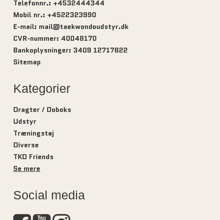
Telefonnr.
:
+4532444344
Mobil nr.
:
+4522323990
E-mail
:
mail@taekwondoudstyr.dk
CVR-nummer
:
40048170
Bankoplysninger
:
3409 12717822
Sitemap
Kategorier
Dragter / Doboks
Udstyr
Træningstøj
Diverse
TKD Friends
Se mere
Social media