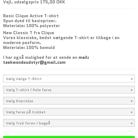
Vejl. udsalgspris 175,00 DKK
Basic Clique Active T-shirt
Spun dyed til basispriser.
Materiale: 100% polyester
New Classic T fra Clique
Vores klassiske, bedst sælgende T-shirt er tilbage i en
moderne pasform.
Materiale: 100% bomuld
I har også mulighed for at sende en
mail:
taekwondoudstyr@gmail.com
Vælg Vælge T-Shirt
Vælg T-shirt / Polo farve
Vælg Størrelse
Vælg Farve på trykket
Vælg Tryk foran / bagpå