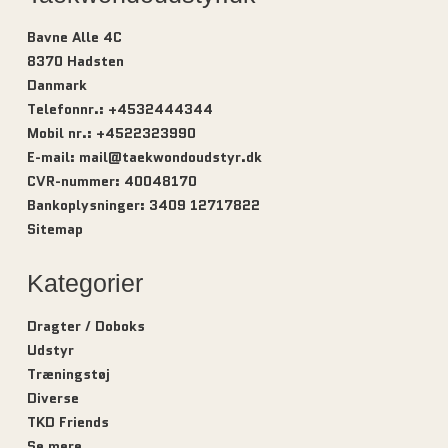
Bavne Alle 4C
8370 Hadsten
Danmark
Telefonnr.
:
+4532444344
Mobil nr.
:
+4522323990
E-mail
:
mail@taekwondoudstyr.dk
CVR-nummer
:
40048170
Bankoplysninger
:
3409 12717822
Sitemap
Kategorier
Dragter / Doboks
Udstyr
Træningstøj
Diverse
TKD Friends
Se mere