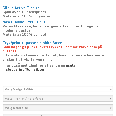
Clique
Active
T-shirt
Spun dyed til basispriser.
Materiale: 100% polyester.
New Classic T fra Clique
Vores klassiske, bedst sælgende T-shirt er tilbage i en
moderne pasform.
Materiale: 100% bomuld
Tryk/print tilpasses t-shirt farve
Som udgangs punkt laves trykket i samme farve som på
billedet
Ellers skriv i kommentarfeltet, hvis i har nogle bestemte
ønsker til tryk, farven m.m.
I har også mulighed for at sende en
mail:
msbrodering@gmail.com
Vælg Vælge T-Shirt
Vælg T-shirt / Polo farve
Vælg Størrelse