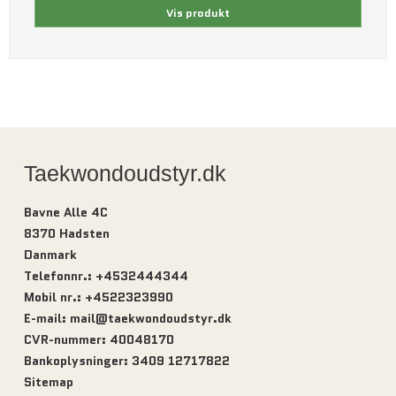
Vis produkt
Taekwondoudstyr.dk
Bavne Alle 4C
8370 Hadsten
Danmark
Telefonnr.
:
+4532444344
Mobil nr.
:
+4522323990
E-mail
:
mail@taekwondoudstyr.dk
CVR-nummer
:
40048170
Bankoplysninger
:
3409 12717822
Sitemap