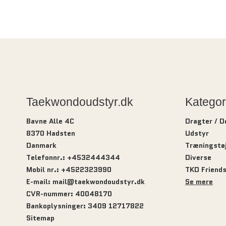
Taekwondoudstyr.dk
Kategor
Bavne Alle 4C
Dragter / 
8370 Hadsten
Udstyr
Danmark
Træningstø
Telefonnr.
:
+4532444344
Diverse
Mobil nr.
:
+4522323990
TKD Friend
E-mail
:
mail@taekwondoudstyr.dk
Se mere
CVR-nummer
:
40048170
Bankoplysninger
:
3409 12717822
Sitemap