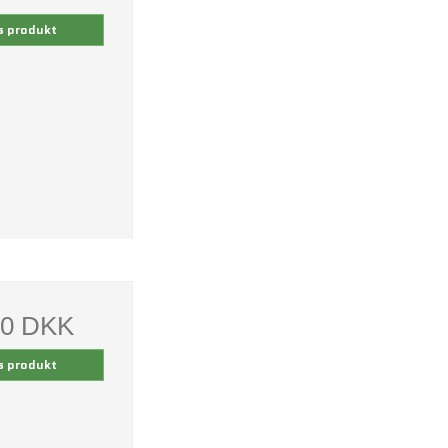
s produkt
00 DKK
s produkt