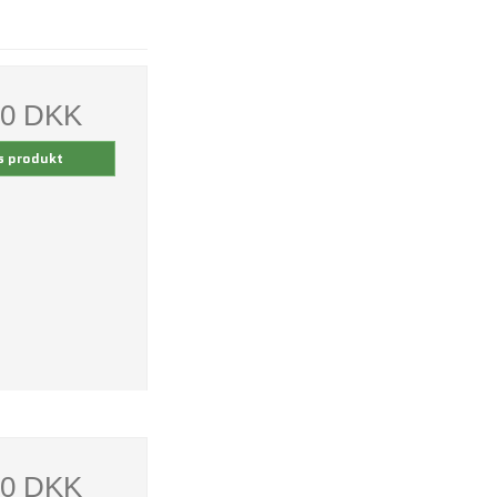
00 DKK
s produkt
00 DKK