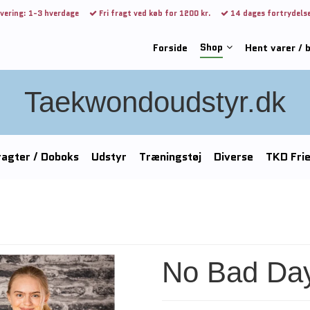
vering: 1-3 hverdage
Fri fragt ved køb for 1200 kr.
14 dages fortrydels
Shop
Forside
Hent varer / 
Taekwondoudstyr.dk
agter / Doboks
Udstyr
Træningstøj
Diverse
TKD Fri
No Bad Da