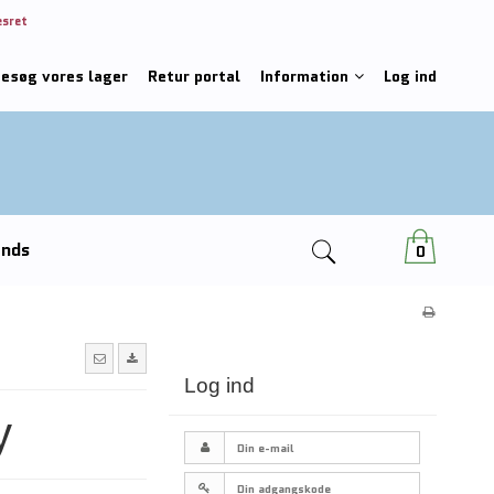
esret
besøg vores lager
Retur portal
Information
Log ind
ends
0
Log ind
y