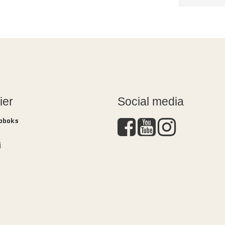
ier
Social media
Doboks
j
s