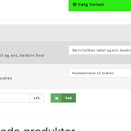
Vælg Variant
st og evt. beskriv hvor
ordren
stk.
Køb