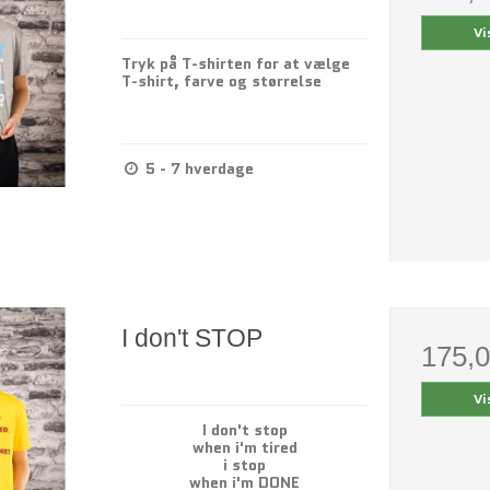
Vi
Tryk på T-shirten for at vælge
T-shirt, farve og størrelse
5 - 7 hverdage
I don't STOP
175,
Vi
I don't stop
when i'm tired
i stop
when i'm DONE