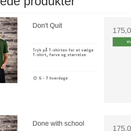
rede produkter
Don't Quit
175,
Vi
Tryk på T-shirten for at vælge
T-shirt, farve og størrelse
5 - 7 hverdage
Done with school
175,