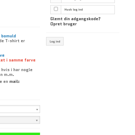
Husk log ind
Glemt din adgangskode?
Opret bruger
% bomuld
e T-shirt er
Log ind
rve
et i samme farve
 hvis i har nogle
en m.m.
de en
mail: