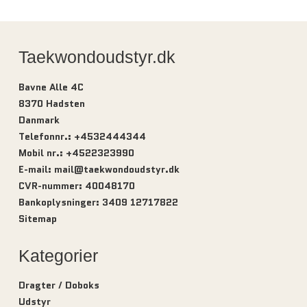
Taekwondoudstyr.dk
Bavne Alle 4C
8370 Hadsten
Danmark
Telefonnr.
:
+4532444344
Mobil nr.
:
+4522323990
E-mail
:
mail@taekwondoudstyr.dk
CVR-nummer
:
40048170
Bankoplysninger
:
3409 12717822
Sitemap
Kategorier
Dragter / Doboks
Udstyr