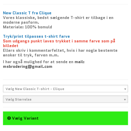
New Classic T fra Clique
Vores klassiske, bedst sælgende T-shirt er tilbage i en
moderne pasform.
Materiale: 100% bomuld
Tryk/print tilpasses t-shirt farve
Som udgangs punkt laves trykket i samme farve som på
billedet
Ellers skriv i kommentarfeltet, hvis i har nogle bestemte
ønsker til tryk, farven m.m.
I har også mulighed for at sende en
mail:
msbrodering@gmail.com
Vælg New Classic T-shirt - Clique
Vælg Størrelse
Vælg Variant