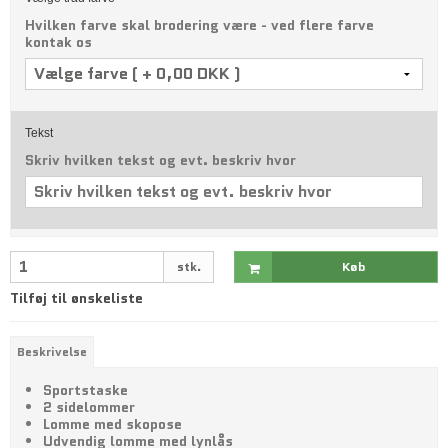
Hvilken farve skal brodering være - ved flere farve
kontak os
Tekst
Skriv hvilken tekst og evt. beskriv hvor
stk.
Køb
Tilføj til ønskeliste
Beskrivelse
Sportstaske
2 sidelommer
Lomme med skopose
Udvendig lomme med lynlås