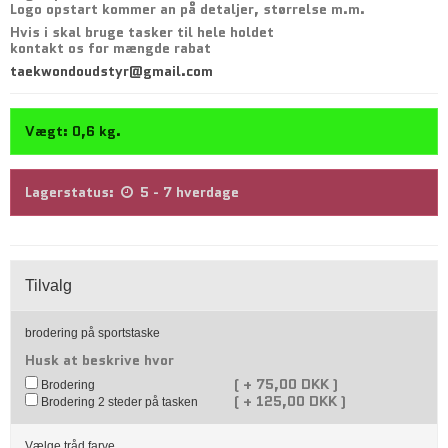
Logo opstart kommer an på detaljer, størrelse m.m.
Hvis i skal bruge tasker til hele holdet
kontakt os for mængde rabat
taekwondoudstyr@gmail.com
Vægt:
0,6
kg.
Lagerstatus:
5 - 7 hverdage
Tilvalg
brodering på sportstaske
Husk at beskrive hvor
(
+
75,00 DKK )
Brodering
(
+
125,00 DKK )
Brodering 2 steder på tasken
Vælge tråd farve