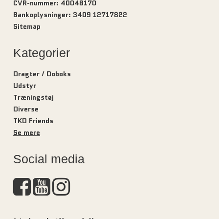
CVR-nummer
:
40048170
Bankoplysninger
:
3409 12717822
Sitemap
Kategorier
Dragter / Doboks
Udstyr
Træningstøj
Diverse
TKD Friends
Se mere
Social media