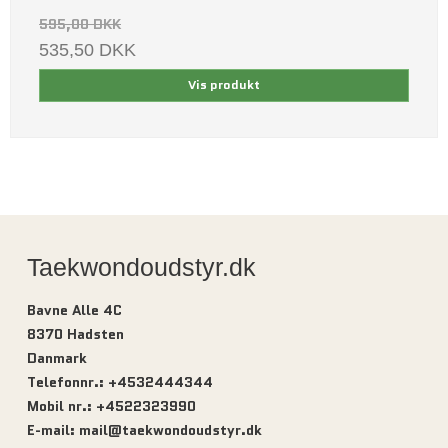
595,00 DKK
535,50 DKK
Vis produkt
Taekwondoudstyr.dk
Bavne Alle 4C
8370 Hadsten
Danmark
Telefonnr.
:
+4532444344
Mobil nr.
:
+4522323990
E-mail
:
mail@taekwondoudstyr.dk