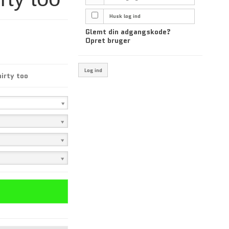
Husk log ind
Glemt din adgangskode?
Opret bruger
Log ind
irty too