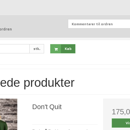
ordren
stk.
Køb
rede produkter
Don't Quit
175,
Vi