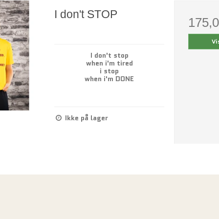
I don't STOP
175,
Vi
I don't stop
when i'm tired
i stop
when i'm DONE
Ikke på lager