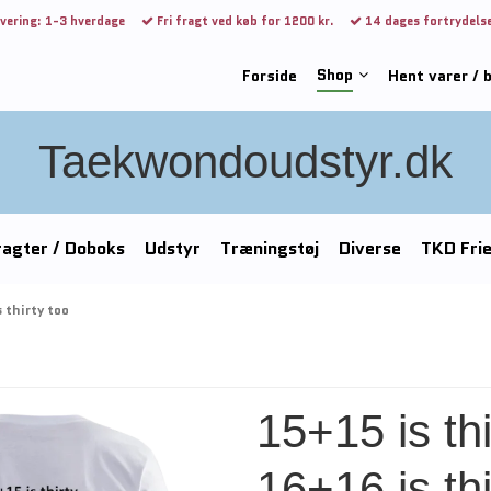
vering: 1-3 hverdage
Fri fragt ved køb for 1200 kr.
14 dages fortrydels
Shop
Forside
Hent varer / 
Taekwondoudstyr.dk
agter / Doboks
Udstyr
Træningstøj
Diverse
TKD Fri
 thirty too
15+15 is th
16+16 is thi