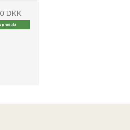
00 DKK
s produkt