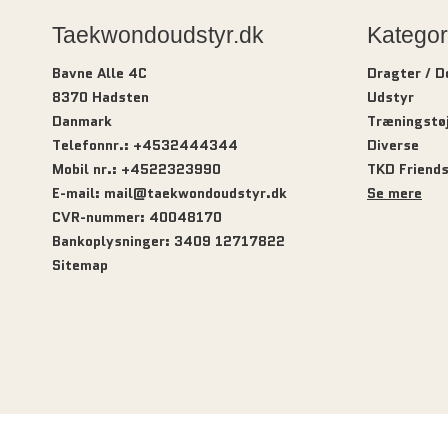
Taekwondoudstyr.dk
Kategor
Bavne Alle 4C
Dragter / 
8370 Hadsten
Udstyr
Danmark
Træningstø
Telefonnr.
:
+4532444344
Diverse
Mobil nr.
:
+4522323990
TKD Friend
E-mail
:
mail@taekwondoudstyr.dk
Se mere
CVR-nummer
:
40048170
Bankoplysninger
:
3409 12717822
Sitemap