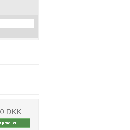
00 DKK
s produkt