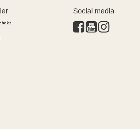
ier
Social media
Doboks
j
s