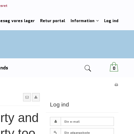
esret
besøg vores lager
Retur portal
Information
Log ind
ends
0
Log ind
irty and
rty too