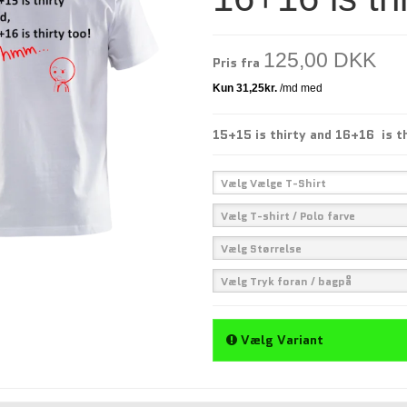
125,00 DKK
Pris fra
15+15 is thirty and 16+16 is th
Vælg Vælge T-Shirt
Vælg T-shirt / Polo farve
Vælg Størrelse
Vælg Tryk foran / bagpå
Vælg Variant