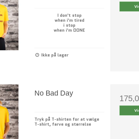
Vi
I don't stop
when i'm tired
i stop
when i'm DONE
Ikke på lager
No Bad Day
175,
Vi
Tryk på T-shirten for at vælge
T-shirt, farve og størrelse