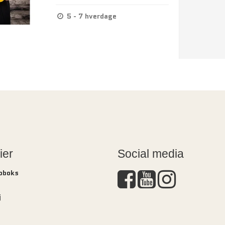
5 - 7 hverdage
ier
Social media
Doboks
j
s