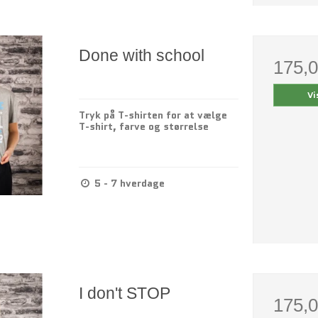
Done with school
175,
Vi
Tryk på T-shirten for at vælge
T-shirt, farve og størrelse
5 - 7 hverdage
I don't STOP
175,