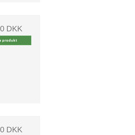
00 DKK
s produkt
00 DKK