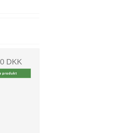
00 DKK
s produkt