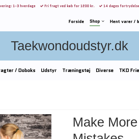
vering: 1-3 hverdage
Fri fragt ved køb for 1200 kr.
14 dages fortrydels
Shop
Forside
Hent varer / 
Taekwondoudstyr.dk
agter / Doboks
Udstyr
Træningstøj
Diverse
TKD Fri
Make More
Mistakes