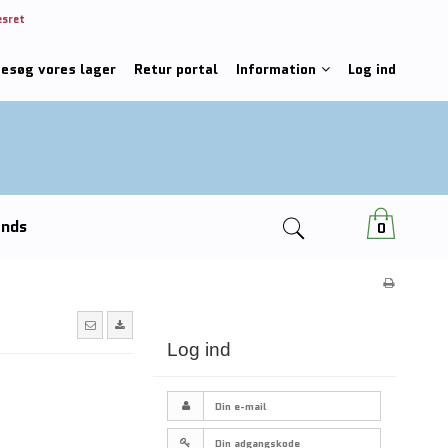
esret
besøg vores lager
Retur portal
Information
Log ind
ends
0
Log ind