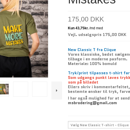
175,00 DKK
Vejl. udsalgspris 175,00 DKK
New Classic T fra Clique
Vores klassiske, bedst sælgend
tilbage i en moderne pasform.
Materiale: 100% bomuld
Tryk/print tilpasses t-shirt fa
Som udgangs punkt laves trykk
som på billedet
Ellers skriv i kommentarfeltet,
bestemte ønsker til tryk, farv
I har også mulighed for at sen
msbrodering@gmail.com
Vælg New Classic T-shirt - Clique