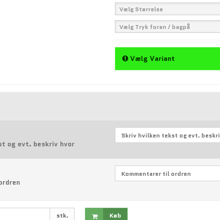
Vælg Størrelse
Vælg Tryk foran / bagpå
Vælg Variant
st og evt. beskriv hvor
ordren
stk.
Køb