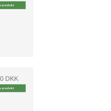
s produkt
00 DKK
s produkt