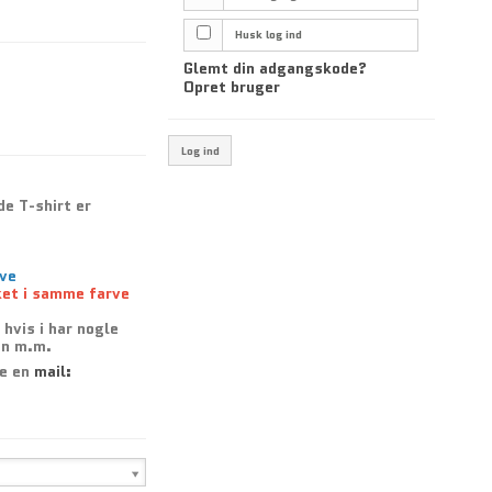
Husk log ind
Glemt din adgangskode?
Opret bruger
Log ind
e T-shirt er
rve
et i samme farve
 hvis i har nogle
en m.m.
de en
mail: